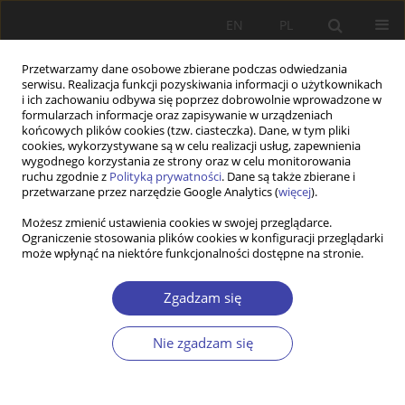
EN
PL
Przetwarzamy dane osobowe zbierane podczas odwiedzania
serwisu. Realizacja funkcji pozyskiwania informacji o użytkownikach
i ich zachowaniu odbywa się poprzez dobrowolnie wprowadzone w
formularzach informacje oraz zapisywanie w urządzeniach
końcowych plików cookies (tzw. ciasteczka). Dane, w tym pliki
cookies, wykorzystywane są w celu realizacji usług, zapewnienia
Autor
Paweł Kubicki
wygodnego korzystania ze strony oraz w celu monitorowania
ruchu zgodnie z
Polityką prywatności
. Dane są także zbierane i
przetwarzane przez narzędzie Google Analytics (
więcej
).
PRACA ORYGINALNA
Możesz zmienić ustawienia cookies w swojej przeglądarce.
Ograniczenie stosowania plików cookies w konfiguracji przeglądarki
Financial transfers from parents to adult children
może wpłynąć na niektóre funkcjonalności dostępne na stronie.
and the invisible role of state policy in Poland
Marta Olcoń-Kubicka
,
Paweł Kubicki
,
Anna Ruzik-Sierdzińska
Zgadzam się
Problemy Polityki Społecznej 2025;68(1):1-20
DOI
:
https://doi.org/10.31971/pps/190120
Nie zgadzam się
Statystyki
Streszczenie
Artykuł
(PDF)