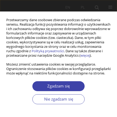
EN
PL
Przetwarzamy dane osobowe zbierane podczas odwiedzania
serwisu. Realizacja funkcji pozyskiwania informacji o użytkownikach
i ich zachowaniu odbywa się poprzez dobrowolnie wprowadzone w
formularzach informacje oraz zapisywanie w urządzeniach
końcowych plików cookies (tzw. ciasteczka). Dane, w tym pliki
cookies, wykorzystywane są w celu realizacji usług, zapewnienia
Autor
Tadeusz Kowalik
wygodnego korzystania ze strony oraz w celu monitorowania
ruchu zgodnie z
Polityką prywatności
. Dane są także zbierane i
przetwarzane przez narzędzie Google Analytics (
więcej
).
STUDIA
Możesz zmienić ustawienia cookies w swojej przeglądarce.
Meandry nowej „trzeciej drogi”
Ograniczenie stosowania plików cookies w konfiguracji przeglądarki
może wpłynąć na niektóre funkcjonalności dostępne na stronie.
Tadeusz Kowalik
Problemy Polityki Społecznej 2000;2:43-61
Zgadzam się
Statystyki
Streszczenie
Artykuł
(PDF)
Nie zgadzam się
FORUM