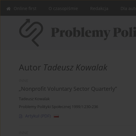
Online first
O czasopiśmie
Redakcja
Dla aut
Autor
Tadeusz Kowalak
INNE
„Nonprofit Voluntary Sector Quarterly”
Tadeusz Kowalak
Problemy Polityki Społecznej 1999;1:230-236
Artykuł
(PDF)
INNE