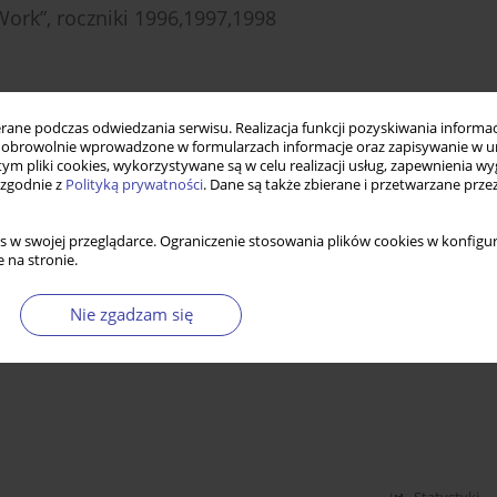
Work”, roczniki 1996,1997,1998
Statystyki
ne podczas odwiedzania serwisu. Realizacja funkcji pozyskiwania informacj
obrowolnie wprowadzone w formularzach informacje oraz zapisywanie w u
 tym pliki cookies, wykorzystywane są w celu realizacji usług, zapewnienia 
 zgodnie z
Polityką prywatności
. Dane są także zbierane i przetwarzane prze
oju świata: 1999; 2000
s w swojej przeglądarce. Ograniczenie stosowania plików cookies w konfigur
 na stronie.
Statystyki
Nie zgadzam się