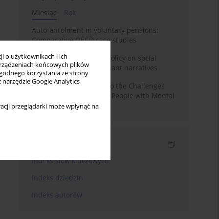
Miesiąc
Rok
Auto-enrolment in voluntary pensions:
Comparative OECD case studies
i o użytkownikach i ich
Delegitimizing climate policy on social
rządzeniach końcowych plików
media platforms: Dominant narratives
wygodnego korzystania ze strony
z narzędzie Google Analytics
Bibliometric Insights into the Challenges
and Needs of Homeless People with Mental
Disorders
acji przeglądarki może wpłynąć na
Indeksy
Indeks słów kluczowych
Indeks dziedzin
Indeks autorów