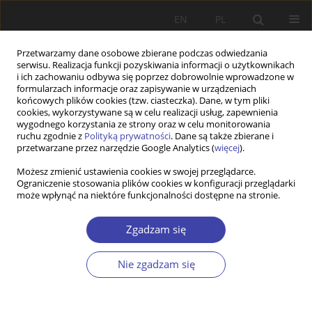
EN
PL
Przetwarzamy dane osobowe zbierane podczas odwiedzania
serwisu. Realizacja funkcji pozyskiwania informacji o użytkownikach
i ich zachowaniu odbywa się poprzez dobrowolnie wprowadzone w
formularzach informacje oraz zapisywanie w urządzeniach
końcowych plików cookies (tzw. ciasteczka). Dane, w tym pliki
cookies, wykorzystywane są w celu realizacji usług, zapewnienia
Autor
Andriy Korniychuk
wygodnego korzystania ze strony oraz w celu monitorowania
ruchu zgodnie z
Polityką prywatności
. Dane są także zbierane i
przetwarzane przez narzędzie Google Analytics (
więcej
).
Z WARSZTATÓW BADAWCZYCH
Możesz zmienić ustawienia cookies w swojej przeglądarce.
Ograniczenie stosowania plików cookies w konfiguracji przeglądarki
Ukraińscy absolwenci polskich uczelni:
może wpłynąć na niektóre funkcjonalności dostępne na stronie.
przechodzenie ze studiów na rynek pracy w
kontekście samozatrudnienia
Zgadzam się
Katarzyna Andrejuk
,
Andriy Korniychuk
Problemy Polityki Społecznej 2018;40:121-140
Nie zgadzam się
Statystyki
Streszczenie
Artykuł
(PDF)