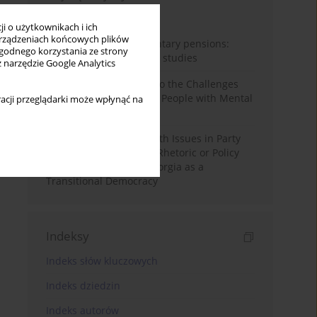
Miesiąc
Rok
i o użytkownikach i ich
rządzeniach końcowych plików
Auto-enrolment in voluntary pensions:
wygodnego korzystania ze strony
Comparative OECD case studies
z narzędzie Google Analytics
Bibliometric Insights into the Challenges
and Needs of Homeless People with Mental
acji przeglądarki może wpłynąć na
Disorders
The Politicisation of Youth Issues in Party
Programmes: Symbolic Rhetoric or Policy
Priority? The Case of Georgia as a
Transitional Democracy
Indeksy
Indeks słów kluczowych
Indeks dziedzin
Indeks autorów