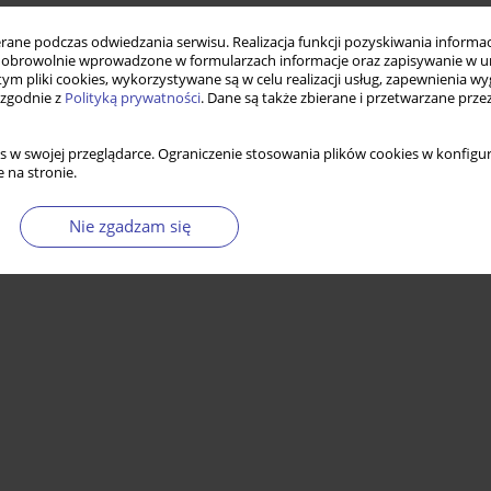
 kontekście polityki społecznej
ne podczas odwiedzania serwisu. Realizacja funkcji pozyskiwania informacj
obrowolnie wprowadzone w formularzach informacje oraz zapisywanie w u
 tym pliki cookies, wykorzystywane są w celu realizacji usług, zapewnienia 
 zgodnie z
Polityką prywatności
. Dane są także zbierane i przetwarzane prze
Statystyki
s w swojej przeglądarce. Ograniczenie stosowania plików cookies w konfigur
 na stronie.
Nie zgadzam się