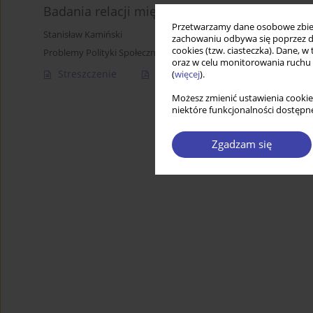
Badania relacji międzysektorowych w Polsce w
Przetwarzamy dane osobowe zbiera
Stanisław Kamiński
zachowaniu odbywa się poprzez d
cookies (tzw. ciasteczka). Dane, w
Problemy Polityki Społecznej 2018;40:71-86
oraz w celu monitorowania ruchu
Streszczenie
Artykuł
(PDF)
(
więcej
).
Możesz zmienić ustawienia cookie
niektóre funkcjonalności dostępne
Zgadzam się