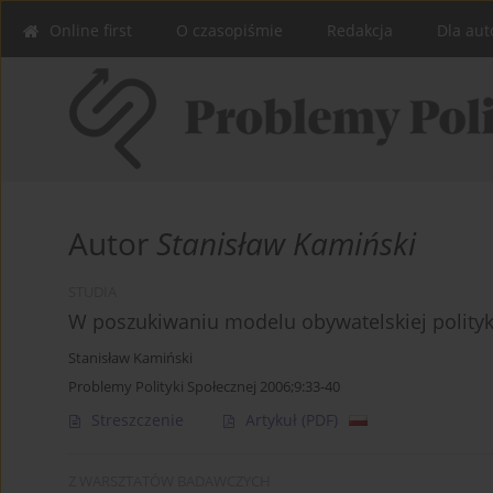
Online first
O czasopiśmie
Redakcja
Dla aut
Autor
Stanisław Kamiński
STUDIA
W poszukiwaniu modelu obywatelskiej polityk
Stanisław Kamiński
Problemy Polityki Społecznej 2006;9:33-40
Streszczenie
Artykuł
(PDF)
Z WARSZTATÓW BADAWCZYCH