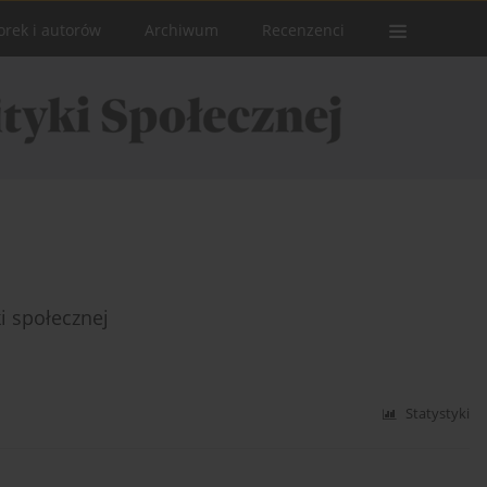
orek i autorów
Archiwum
Recenzenci
i społecznej
Statystyki