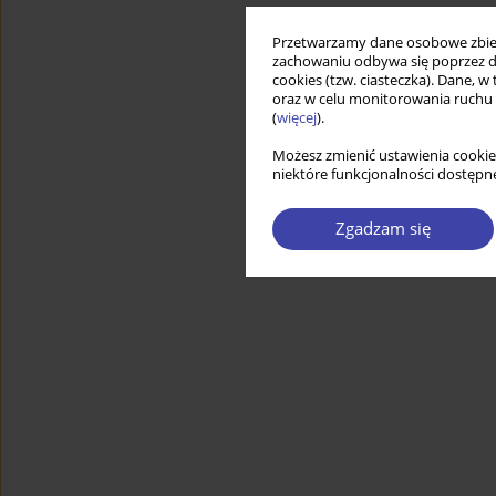
Przetwarzamy dane osobowe zbiera
zachowaniu odbywa się poprzez d
cookies (tzw. ciasteczka). Dane, w
oraz w celu monitorowania ruchu
(
więcej
).
Możesz zmienić ustawienia cookie
niektóre funkcjonalności dostępne
Zgadzam się