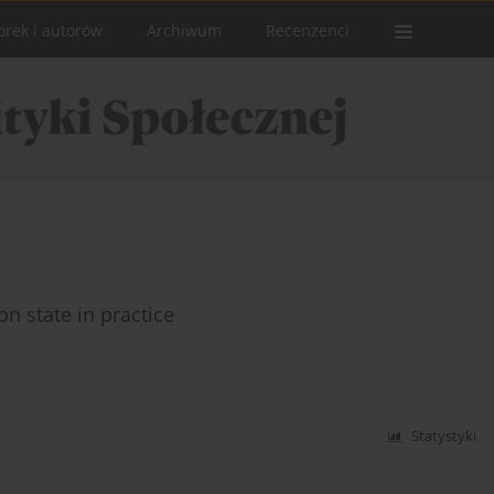
orek i autorów
Archiwum
Recenzenci
on state in practice
Statystyki