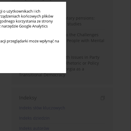
Miesiąc
Rok
i o użytkownikach i ich
rządzeniach końcowych plików
Auto-enrolment in voluntary pensions:
wygodnego korzystania ze strony
Comparative OECD case studies
z narzędzie Google Analytics
Bibliometric Insights into the Challenges
and Needs of Homeless People with Mental
acji przeglądarki może wpłynąć na
Disorders
The Politicisation of Youth Issues in Party
Programmes: Symbolic Rhetoric or Policy
Priority? The Case of Georgia as a
Transitional Democracy
Indeksy
Indeks słów kluczowych
Indeks dziedzin
Indeks autorów