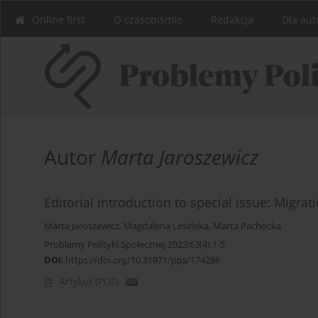
Online first
O czasopiśmie
Redakcja
Dla aut
Autor
Marta Jaroszewicz
Editorial introduction to special issue: Migrati
Marta Jaroszewicz
,
Magdalena Lesińska
,
Marta Pachocka
Problemy Polityki Społecznej 2023;63(4):1-5
DOI
:
https://doi.org/10.31971/pps/174286
Artykuł
(PDF)