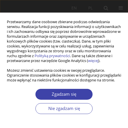
EN
PL
Przetwarzamy dane osobowe zbierane podczas odwiedzania
serwisu. Realizacja funkcji pozyskiwania informacji o użytkownikach
i ich zachowaniu odbywa się poprzez dobrowolnie wprowadzone w
formularzach informacje oraz zapisywanie w urządzeniach
końcowych plików cookies (tzw. ciasteczka). Dane, w tym pliki
cookies, wykorzystywane są w celu realizacji usług, zapewnienia
Autor
Danuta Graniewska
wygodnego korzystania ze strony oraz w celu monitorowania
ruchu zgodnie z
Polityką prywatności
. Dane są także zbierane i
przetwarzane przez narzędzie Google Analytics (
więcej
).
FORUM
Możesz zmienić ustawienia cookies w swojej przeglądarce.
Ograniczenie stosowania plików cookies w konfiguracji przeglądarki
Problemy demograficzne Polski: Danuta
może wpłynąć na niektóre funkcjonalności dostępne na stronie.
Graniewska, Rodziny wielodzietne w Polsce.
Problemy społeczno-demograficzne
Zgadzam się
Danuta Graniewska
Problemy Polityki Społecznej 2003;5:150-153
Nie zgadzam się
Statystyki
Artykuł
(PDF)