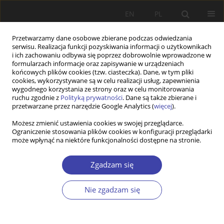
EN
PL
Przetwarzamy dane osobowe zbierane podczas odwiedzania
serwisu. Realizacja funkcji pozyskiwania informacji o użytkownikach
i ich zachowaniu odbywa się poprzez dobrowolnie wprowadzone w
formularzach informacje oraz zapisywanie w urządzeniach
końcowych plików cookies (tzw. ciasteczka). Dane, w tym pliki
cookies, wykorzystywane są w celu realizacji usług, zapewnienia
Autor
Leszek Gilejko
wygodnego korzystania ze strony oraz w celu monitorowania
ruchu zgodnie z
Polityką prywatności
. Dane są także zbierane i
przetwarzane przez narzędzie Google Analytics (
więcej
).
FORUM
Możesz zmienić ustawienia cookies w swojej przeglądarce.
Ograniczenie stosowania plików cookies w konfiguracji przeglądarki
O roli naukowców i doradców w polityce
może wpłynąć na niektóre funkcjonalności dostępne na stronie.
społecznej: Leszek K. Gilejko, Czy tylko doradzać?
Leszek K. Gilejko
Zgadzam się
Problemy Polityki Społecznej 2006;9:156-159
Statystyki
Nie zgadzam się
Artykuł
(PDF)