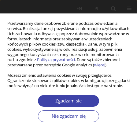
EN
PL
Przetwarzamy dane osobowe zbierane podczas odwiedzania
serwisu. Realizacja funkcji pozyskiwania informacji o użytkownikach
i ich zachowaniu odbywa się poprzez dobrowolnie wprowadzone w
formularzach informacje oraz zapisywanie w urządzeniach
końcowych plików cookies (tzw. ciasteczka). Dane, w tym pliki
cookies, wykorzystywane są w celu realizacji usług, zapewnienia
Autor
Artur Gajdos
wygodnego korzystania ze strony oraz w celu monitorowania
ruchu zgodnie z
Polityką prywatności
. Dane są także zbierane i
przetwarzane przez narzędzie Google Analytics (
więcej
).
Z WARSZTATÓW BADAWCZYCH
Możesz zmienić ustawienia cookies w swojej przeglądarce.
Ograniczenie stosowania plików cookies w konfiguracji przeglądarki
Zmiany w strukturze zawodowej w Polsce do
może wpłynąć na niektóre funkcjonalności dostępne na stronie.
2022 roku — czy rynek pracy podąża w kierunku
polaryzacji?
Zgadzam się
Łukasz Arendt
,
Artur Gajdos
Problemy Polityki Społecznej 2018;42:71-94
Nie zgadzam się
Statystyki
Streszczenie
Artykuł
(PDF)