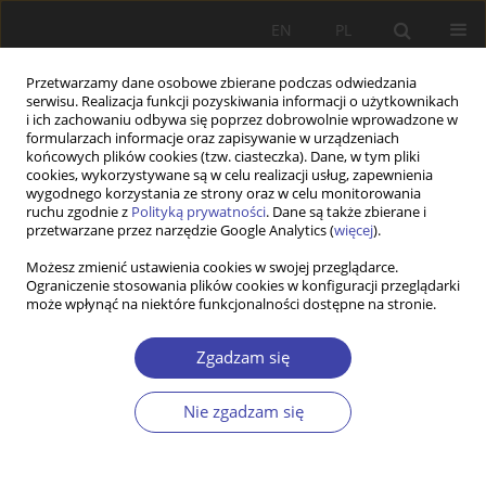
EN
PL
Przetwarzamy dane osobowe zbierane podczas odwiedzania
serwisu. Realizacja funkcji pozyskiwania informacji o użytkownikach
i ich zachowaniu odbywa się poprzez dobrowolnie wprowadzone w
formularzach informacje oraz zapisywanie w urządzeniach
końcowych plików cookies (tzw. ciasteczka). Dane, w tym pliki
cookies, wykorzystywane są w celu realizacji usług, zapewnienia
Autor
Pedro Góis
wygodnego korzystania ze strony oraz w celu monitorowania
ruchu zgodnie z
Polityką prywatności
. Dane są także zbierane i
przetwarzane przez narzędzie Google Analytics (
więcej
).
Z WARSZTATÓW BADAWCZYCH
Możesz zmienić ustawienia cookies w swojej przeglądarce.
Ograniczenie stosowania plików cookies w konfiguracji przeglądarki
Możliwości i wybory. Migranci w modelu
może wpłynąć na niektóre funkcjonalności dostępne na stronie.
ograniczonego państwa opiekuńczego
Carla Valadas
,
Pedro Góis
,
José Carlos Marques
Zgadzam się
Problemy Polityki Społecznej 2018;43:65-83
Statystyki
Nie zgadzam się
Streszczenie
Artykuł
(PDF)