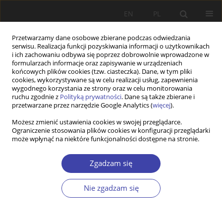
EN
PL
Przetwarzamy dane osobowe zbierane podczas odwiedzania
serwisu. Realizacja funkcji pozyskiwania informacji o użytkownikach
i ich zachowaniu odbywa się poprzez dobrowolnie wprowadzone w
formularzach informacje oraz zapisywanie w urządzeniach
końcowych plików cookies (tzw. ciasteczka). Dane, w tym pliki
cookies, wykorzystywane są w celu realizacji usług, zapewnienia
Autor
Krzysztof Frysztacki
wygodnego korzystania ze strony oraz w celu monitorowania
ruchu zgodnie z
Polityką prywatności
. Dane są także zbierane i
przetwarzane przez narzędzie Google Analytics (
więcej
).
INNE
Możesz zmienić ustawienia cookies w swojej przeglądarce.
Od redaktorów numeru tematycznego:
Ograniczenie stosowania plików cookies w konfiguracji przeglądarki
wprowadzenie — Polska socjalna okresu
może wpłynąć na niektóre funkcjonalności dostępne na stronie.
przemian
Zgadzam się
Krzysztof Frysztacki
,
Jolanta Grotowska-Leder
Problemy Polityki Społecznej 2020;51:13-17
Nie zgadzam się
Statystyki
Artykuł
(PDF)