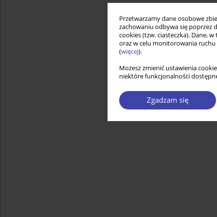
Przetwarzamy dane osobowe zbiera
zachowaniu odbywa się poprzez d
cookies (tzw. ciasteczka). Dane, w
oraz w celu monitorowania ruchu
(
więcej
).
Możesz zmienić ustawienia cookie
niektóre funkcjonalności dostępne
Zgadzam się