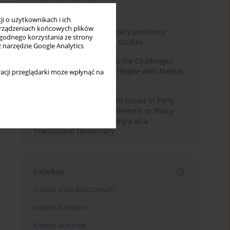
Miesiąc
Rok
i o użytkownikach i ich
rządzeniach końcowych plików
Auto-enrolment in voluntary pensions:
wygodnego korzystania ze strony
Comparative OECD case studies
z narzędzie Google Analytics
Bibliometric Insights into the Challenges
and Needs of Homeless People with Mental
acji przeglądarki może wpłynąć na
Disorders
The Politicisation of Youth Issues in Party
Programmes: Symbolic Rhetoric or Policy
Priority? The Case of Georgia as a
Transitional Democracy
Indeksy
Indeks słów kluczowych
Indeks dziedzin
Indeks autorów