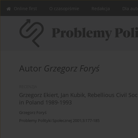
Online first
O czasopiśmie
Redakcja
Dla aut
Autor
Grzegorz Foryś
RECENZJA
Grzegorz Ekiert, Jan Kubik, Rebellious Civil S
in Poland 1989-1993
Grzegorz Foryś
Problemy Polityki Społecznej 2001;3:177-185