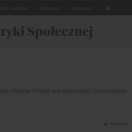
orek i autorów
Archiwum
Recenzenci
ociety. Popular Protest and Democratic Consolidation
Statystyki