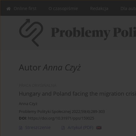
Online first
O czasopiśmie
Redakcja
Dla aut
Autor
Anna Czyż
PRACA ORYGINALNA
Hungary and Poland facing the migration cris
Anna Czyż
Problemy Polityki Społecznej 2022;59(4):289-303
DOI
:
https://doi.org/10.31971/pps/159025
Streszczenie
Artykuł
(PDF)