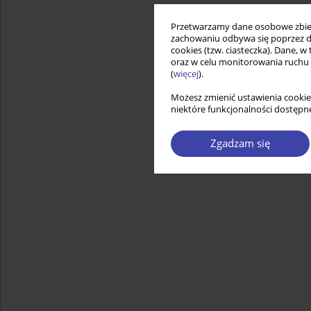
Przetwarzamy dane osobowe zbiera
zachowaniu odbywa się poprzez d
cookies (tzw. ciasteczka). Dane, w
oraz w celu monitorowania ruchu
(
więcej
).
Możesz zmienić ustawienia cookie
niektóre funkcjonalności dostępne
Zgadzam się