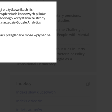
Miesiąc
Rok
i o użytkownikach i ich
rządzeniach końcowych plików
Auto-enrolment in voluntary pensions:
wygodnego korzystania ze strony
Comparative OECD case studies
z narzędzie Google Analytics
Bibliometric Insights into the Challenges
and Needs of Homeless People with Mental
acji przeglądarki może wpłynąć na
Disorders
The Politicisation of Youth Issues in Party
Programmes: Symbolic Rhetoric or Policy
Priority? The Case of Georgia as a
Transitional Democracy
Indeksy
Indeks słów kluczowych
Indeks dziedzin
Indeks autorów