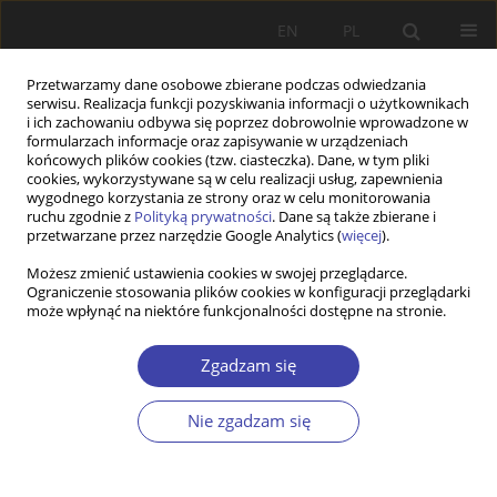
EN
PL
Przetwarzamy dane osobowe zbierane podczas odwiedzania
serwisu. Realizacja funkcji pozyskiwania informacji o użytkownikach
i ich zachowaniu odbywa się poprzez dobrowolnie wprowadzone w
formularzach informacje oraz zapisywanie w urządzeniach
końcowych plików cookies (tzw. ciasteczka). Dane, w tym pliki
cookies, wykorzystywane są w celu realizacji usług, zapewnienia
Autor
Anna Chmaj
wygodnego korzystania ze strony oraz w celu monitorowania
ruchu zgodnie z
Polityką prywatności
. Dane są także zbierane i
przetwarzane przez narzędzie Google Analytics (
więcej
).
INNE
Możesz zmienić ustawienia cookies w swojej przeglądarce.
Ograniczenie stosowania plików cookies w konfiguracji przeglądarki
„Journal of Health Politics, Policy and Law”
może wpłynąć na niektóre funkcjonalności dostępne na stronie.
Anna Maria Chmaj
Problemy Polityki Społecznej 1999;1:224-229
Zgadzam się
Statystyki
Nie zgadzam się
Artykuł
(PDF)
Wyślij swój artykuł