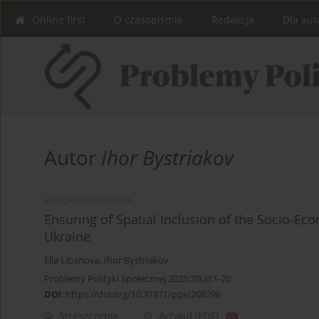
Online first
O czasopiśmie
Redakcja
Dla aut
Autor
Ihor Bystriakov
PRACA ORYGINALNA
Ensuring of Spatial Inclusion of the Socio-E
Ukraine
Ella Libanova
,
Ihor Bystriakov
Problemy Polityki Społecznej 2025;70(3):1-20
DOI
:
https://doi.org/10.31971/pps/208296
Streszczenie
Artykuł
(PDF)