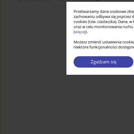
Przetwarzamy dane osobowe zbiera
zachowaniu odbywa się poprzez d
cookies (tzw. ciasteczka). Dane, w
oraz w celu monitorowania ruchu
(
więcej
).
Możesz zmienić ustawienia cookie
niektóre funkcjonalności dostępne
Zgadzam się