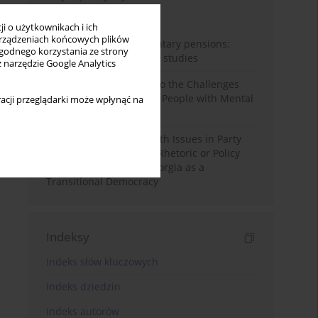
Miesiąc
Rok
i o użytkownikach i ich
rządzeniach końcowych plików
Auto-enrolment in voluntary pensions:
wygodnego korzystania ze strony
Comparative OECD case studies
z narzędzie Google Analytics
Bibliometric Insights into the Challenges
and Needs of Homeless People with Mental
acji przeglądarki może wpłynąć na
Disorders
The Politicisation of Youth Issues in Party
Programmes: Symbolic Rhetoric or Policy
Priority? The Case of Georgia as a
Transitional Democracy
Indeksy
Indeks słów kluczowych
Indeks dziedzin
Indeks autorów