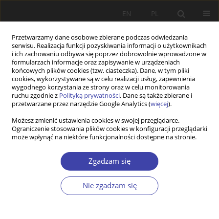
EN
PL
Przetwarzamy dane osobowe zbierane podczas odwiedzania
serwisu. Realizacja funkcji pozyskiwania informacji o użytkownikach
i ich zachowaniu odbywa się poprzez dobrowolnie wprowadzone w
formularzach informacje oraz zapisywanie w urządzeniach
końcowych plików cookies (tzw. ciasteczka). Dane, w tym pliki
cookies, wykorzystywane są w celu realizacji usług, zapewnienia
Autor
Marc Berenson
wygodnego korzystania ze strony oraz w celu monitorowania
ruchu zgodnie z
Polityką prywatności
. Dane są także zbierane i
przetwarzane przez narzędzie Google Analytics (
więcej
).
Z WARSZTATÓW BADAWCZYCH
Możesz zmienić ustawienia cookies w swojej przeglądarce.
Ograniczenie stosowania plików cookies w konfiguracji przeglądarki
Reformowanie czy wzmacnianie biurokracji
może wpłynąć na niektóre funkcjonalności dostępne na stronie.
podatkowej. Reformy w Polsce i Rosji
Marc P. Berenson
Zgadzam się
Problemy Polityki Społecznej 2011;16:93-112
Statystyki
Nie zgadzam się
Streszczenie
Artykuł
(PDF)