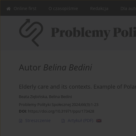
Online first
O czasopiśmie
Redakcja
Dla aut
Autor
Belina Bedini
Elderly care and its contexts. Example of Pol
Beata Ziębińska
,
Belina Bedini
Problemy Polityki Społecznej 2024;66(3):1-23
DOI
:
https://doi.org/10.31971/pps/173428
Streszczenie
Artykuł
(PDF)