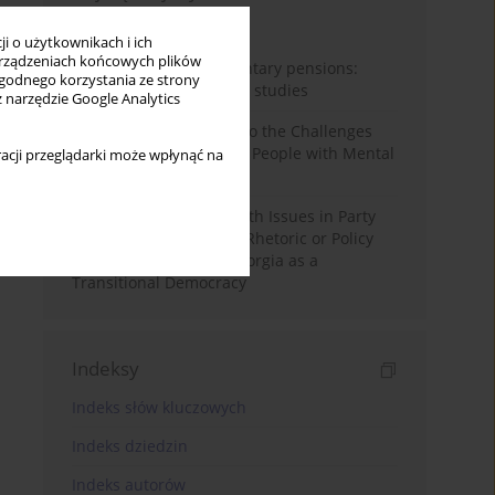
Miesiąc
Rok
i o użytkownikach i ich
rządzeniach końcowych plików
Auto-enrolment in voluntary pensions:
wygodnego korzystania ze strony
Comparative OECD case studies
z narzędzie Google Analytics
Bibliometric Insights into the Challenges
and Needs of Homeless People with Mental
acji przeglądarki może wpłynąć na
Disorders
The Politicisation of Youth Issues in Party
Programmes: Symbolic Rhetoric or Policy
Priority? The Case of Georgia as a
Transitional Democracy
Indeksy
Indeks słów kluczowych
Indeks dziedzin
Indeks autorów