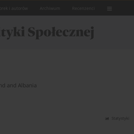
orek i autorów
Archiwum
Recenzenci
and and Albania
Statystyki