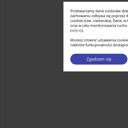
Przetwarzamy dane osobowe zbiera
zachowaniu odbywa się poprzez d
cookies (tzw. ciasteczka). Dane, w
oraz w celu monitorowania ruchu
(
więcej
).
Możesz zmienić ustawienia cookie
niektóre funkcjonalności dostępne
Zgadzam się