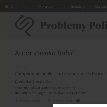
Online first
O czasopiśmie
Redakcja
Dla aut
Autor
Zdenko Babić
STUDIA
Comparative analysis of economic and social 
Zdenko Babić
,
Josip Lučev
Problemy Polityki Społecznej 2019;47:47-71
DOI
:
https://doi.org/10.31971/16401808.47.4.2019.3
Streszczenie
Artykuł
(PDF)