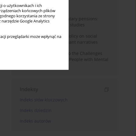
i o użytkownikach i ich
Miesiąc
Rok
rządzeniach końcowych plików
wygodnego korzystania ze strony
Auto-enrolment in voluntary pensions:
z narzędzie Google Analytics
Comparative OECD case studies
Delegitimizing climate policy on social
acji przeglądarki może wpłynąć na
media platforms: Dominant narratives
Bibliometric Insights into the Challenges
and Needs of Homeless People with Mental
Disorders
Indeksy
Indeks słów kluczowych
Indeks dziedzin
Indeks autorów