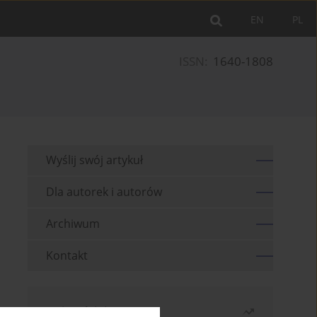
EN
PL
ISSN:
1640-1808
Wyślij swój artykuł
Dla autorek i autorów
Archiwum
Kontakt
Najczęściej czytane