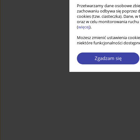
Przetwarzamy dane osobowe zbiera
zachowaniu odbywa się poprzez d
cookies (tzw. ciasteczka). Dane, w
oraz w celu monitorowania ruchu
(
więcej
).
Możesz zmienić ustawienia cookie
niektóre funkcjonalności dostępne
Zgadzam się