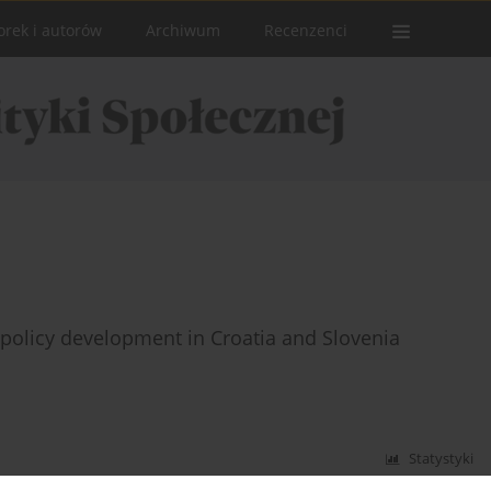
orek i autorów
Archiwum
Recenzenci
policy development in Croatia and Slovenia
Statystyki