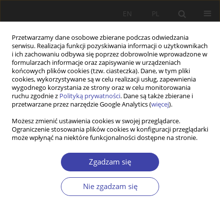
EN
PL
Przetwarzamy dane osobowe zbierane podczas odwiedzania
serwisu. Realizacja funkcji pozyskiwania informacji o użytkownikach
i ich zachowaniu odbywa się poprzez dobrowolnie wprowadzone w
formularzach informacje oraz zapisywanie w urządzeniach
końcowych plików cookies (tzw. ciasteczka). Dane, w tym pliki
cookies, wykorzystywane są w celu realizacji usług, zapewnienia
Autor
Anna Bańczyk
wygodnego korzystania ze strony oraz w celu monitorowania
ruchu zgodnie z
Polityką prywatności
. Dane są także zbierane i
przetwarzane przez narzędzie Google Analytics (
więcej
).
Z WARSZTATÓW BADAWCZYCH
Możesz zmienić ustawienia cookies w swojej przeglądarce.
Ograniczenie stosowania plików cookies w konfiguracji przeglądarki
Obrazy uchodźców w dyskursie pracowników
może wpłynąć na niektóre funkcjonalności dostępne na stronie.
socjalnych w Polsce i w Holandii
Anna Bańczyk
Zgadzam się
Problemy Polityki Społecznej 2004;7:117-130
Statystyki
Nie zgadzam się
Streszczenie
Artykuł
(PDF)