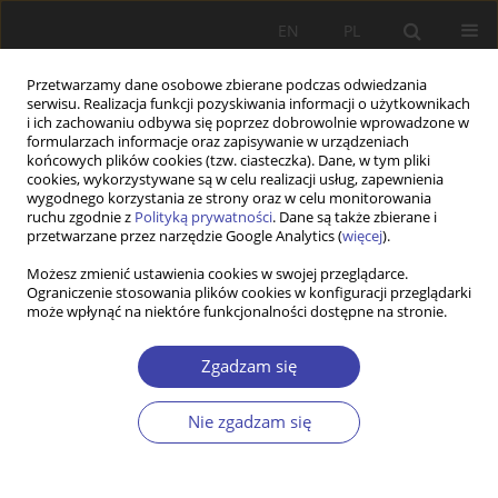
EN
PL
Przetwarzamy dane osobowe zbierane podczas odwiedzania
serwisu. Realizacja funkcji pozyskiwania informacji o użytkownikach
i ich zachowaniu odbywa się poprzez dobrowolnie wprowadzone w
formularzach informacje oraz zapisywanie w urządzeniach
końcowych plików cookies (tzw. ciasteczka). Dane, w tym pliki
cookies, wykorzystywane są w celu realizacji usług, zapewnienia
Autor
Piotr Błędowski
wygodnego korzystania ze strony oraz w celu monitorowania
ruchu zgodnie z
Polityką prywatności
. Dane są także zbierane i
przetwarzane przez narzędzie Google Analytics (
więcej
).
RECENZJA
Możesz zmienić ustawienia cookies w swojej przeglądarce.
Piotr Sałustowicz (red.) Soziale Arbeit zwischen
Ograniczenie stosowania plików cookies w konfiguracji przeglądarki
Kontrolle und Solidarität. Auf der Suche nach
może wpłynąć na niektóre funkcjonalności dostępne na stronie.
dem neuen Sozialen (Praca socjalna między
kontrolą a solidarnością. W poszukiwaniu
Zgadzam się
nowych rozwiązań socjalnych)
Nie zgadzam się
Piotr Błędowski
Problemy Polityki Społecznej 2013;21:189-193
Statystyki