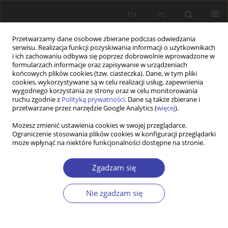
EN
PL
Przetwarzamy dane osobowe zbierane podczas odwiedzania
serwisu. Realizacja funkcji pozyskiwania informacji o użytkownikach
i ich zachowaniu odbywa się poprzez dobrowolnie wprowadzone w
formularzach informacje oraz zapisywanie w urządzeniach
końcowych plików cookies (tzw. ciasteczka). Dane, w tym pliki
cookies, wykorzystywane są w celu realizacji usług, zapewnienia
Autor
Musa Alptekin
wygodnego korzystania ze strony oraz w celu monitorowania
ruchu zgodnie z
Polityką prywatności
. Dane są także zbierane i
przetwarzane przez narzędzie Google Analytics (
więcej
).
PRACA ORYGINALNA
Możesz zmienić ustawienia cookies w swojej przeglądarce.
Ograniczenie stosowania plików cookies w konfiguracji przeglądarki
From Labor Mıgratıon To Lobbyıng: The
może wpłynąć na niektóre funkcjonalności dostępne na stronie.
Formatıon Of The Turkısh Dıaspora In Germany
In Sıx Stages
Zgadzam się
Musa Yavuz Alptekin
Problemy Polityki Społecznej 2026;72(1):1-19
Nie zgadzam się
DOI
:
https://doi.org/10.31971/pps/209710
Statystyki