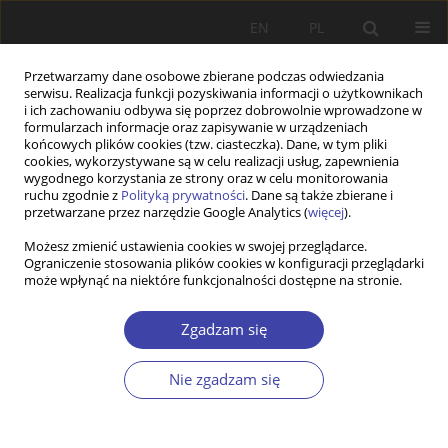
EN
PL
Przetwarzamy dane osobowe zbierane podczas odwiedzania
serwisu. Realizacja funkcji pozyskiwania informacji o użytkownikach
i ich zachowaniu odbywa się poprzez dobrowolnie wprowadzone w
formularzach informacje oraz zapisywanie w urządzeniach
końcowych plików cookies (tzw. ciasteczka). Dane, w tym pliki
cookies, wykorzystywane są w celu realizacji usług, zapewnienia
Autor
Onder Afsar
wygodnego korzystania ze strony oraz w celu monitorowania
ruchu zgodnie z
Polityką prywatności
. Dane są także zbierane i
przetwarzane przez narzędzie Google Analytics (
więcej
).
PRACA ORYGINALNA
Możesz zmienić ustawienia cookies w swojej przeglądarce.
Ograniczenie stosowania plików cookies w konfiguracji przeglądarki
A critical look at migration and security within the
może wpłynąć na niektóre funkcjonalności dostępne na stronie.
framework of the Aberystwyth School: the case of
Poland
Zgadzam się
Ozan Sabri Tuncer
,
Onder Aytac Afsar
Problemy Polityki Społecznej 2024;64(1):1-17
Nie zgadzam się
DOI
:
https://doi.org/10.31971/pps/173051
Statystyki