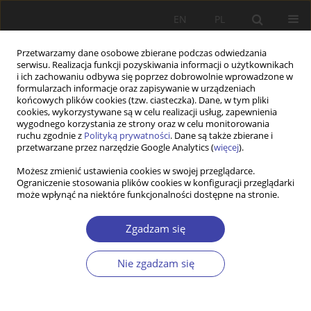
EN
PL
Przetwarzamy dane osobowe zbierane podczas odwiedzania
serwisu. Realizacja funkcji pozyskiwania informacji o użytkownikach
i ich zachowaniu odbywa się poprzez dobrowolnie wprowadzone w
formularzach informacje oraz zapisywanie w urządzeniach
końcowych plików cookies (tzw. ciasteczka). Dane, w tym pliki
cookies, wykorzystywane są w celu realizacji usług, zapewnienia
Autor
Monika Abucewicz
wygodnego korzystania ze strony oraz w celu monitorowania
ruchu zgodnie z
Polityką prywatności
. Dane są także zbierane i
przetwarzane przez narzędzie Google Analytics (
więcej
).
RECENZJA
Możesz zmienić ustawienia cookies w swojej przeglądarce.
Ograniczenie stosowania plików cookies w konfiguracji przeglądarki
Wprowadzenie do socjologii problemów
może wpłynąć na niektóre funkcjonalności dostępne na stronie.
społecznych i public policy analysis
Monika Abucewicz
Zgadzam się
Problemy Polityki Społecznej 2013;22:169-174
Statystyki
Nie zgadzam się
Artykuł
(PDF)