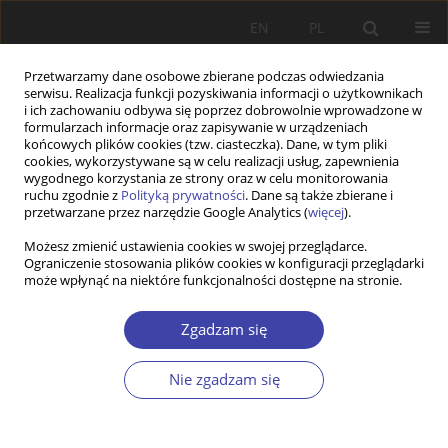
EN
PL
Przetwarzamy dane osobowe zbierane podczas odwiedzania
serwisu. Realizacja funkcji pozyskiwania informacji o użytkownikach
i ich zachowaniu odbywa się poprzez dobrowolnie wprowadzone w
formularzach informacje oraz zapisywanie w urządzeniach
końcowych plików cookies (tzw. ciasteczka). Dane, w tym pliki
cookies, wykorzystywane są w celu realizacji usług, zapewnienia
Autor
Zbigniew Ejsmont
wygodnego korzystania ze strony oraz w celu monitorowania
ruchu zgodnie z
Polityką prywatności
. Dane są także zbierane i
przetwarzane przez narzędzie Google Analytics (
więcej
).
FORUM
Możesz zmienić ustawienia cookies w swojej przeglądarce.
Ograniczenie stosowania plików cookies w konfiguracji przeglądarki
Pytania o ład społeczny: Zbigniew Ejsmont, Bliżej
może wpłynąć na niektóre funkcjonalności dostępne na stronie.
centrum czy peryferii?
Zbigniew Ejsmont
Zgadzam się
Problemy Polityki Społecznej 2004;6:48-51
Statystyki
Nie zgadzam się
Artykuł
(PDF)