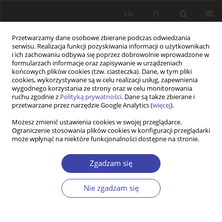
EN
PL
Przetwarzamy dane osobowe zbierane podczas odwiedzania
serwisu. Realizacja funkcji pozyskiwania informacji o użytkownikach
i ich zachowaniu odbywa się poprzez dobrowolnie wprowadzone w
formularzach informacje oraz zapisywanie w urządzeniach
końcowych plików cookies (tzw. ciasteczka). Dane, w tym pliki
cookies, wykorzystywane są w celu realizacji usług, zapewnienia
Autor
Marcin Wrona
wygodnego korzystania ze strony oraz w celu monitorowania
ruchu zgodnie z
Polityką prywatności
. Dane są także zbierane i
przetwarzane przez narzędzie Google Analytics (
więcej
).
Z WARSZTATÓW BADAWCZYCH
Możesz zmienić ustawienia cookies w swojej przeglądarce.
Ograniczenie stosowania plików cookies w konfiguracji przeglądarki
Wpływ polityki imigracyjnej Australii na jej rynek
może wpłynąć na niektóre funkcjonalności dostępne na stronie.
pracy
Marcin Wrona
Zgadzam się
Problemy Polityki Społecznej 2018;43:107-123
Statystyki
Nie zgadzam się
Streszczenie
Artykuł
(PDF)