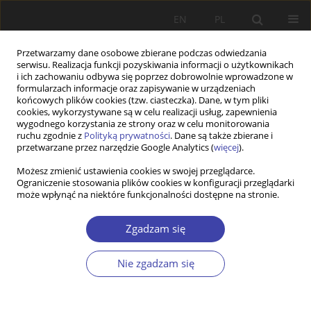
EN
PL
Przetwarzamy dane osobowe zbierane podczas odwiedzania
serwisu. Realizacja funkcji pozyskiwania informacji o użytkownikach
i ich zachowaniu odbywa się poprzez dobrowolnie wprowadzone w
formularzach informacje oraz zapisywanie w urządzeniach
końcowych plików cookies (tzw. ciasteczka). Dane, w tym pliki
cookies, wykorzystywane są w celu realizacji usług, zapewnienia
Autor
Wojciech Pawnik
wygodnego korzystania ze strony oraz w celu monitorowania
ruchu zgodnie z
Polityką prywatności
. Dane są także zbierane i
przetwarzane przez narzędzie Google Analytics (
więcej
).
STUDIA
Możesz zmienić ustawienia cookies w swojej przeglądarce.
Ograniczenie stosowania plików cookies w konfiguracji przeglądarki
Pytania o stan podmiotowości obywatelskiej
może wpłynąć na niektóre funkcjonalności dostępne na stronie.
Wojciech Pawnik
Problemy Polityki Społecznej 2002;4:19-32
Zgadzam się
Statystyki
Nie zgadzam się
Streszczenie
Artykuł
(PDF)
Wyślij swój artykuł