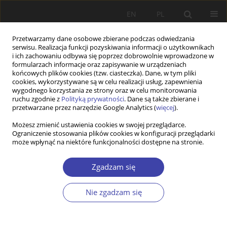
EN
PL
Przetwarzamy dane osobowe zbierane podczas odwiedzania
serwisu. Realizacja funkcji pozyskiwania informacji o użytkownikach
i ich zachowaniu odbywa się poprzez dobrowolnie wprowadzone w
formularzach informacje oraz zapisywanie w urządzeniach
końcowych plików cookies (tzw. ciasteczka). Dane, w tym pliki
cookies, wykorzystywane są w celu realizacji usług, zapewnienia
Autor
Barbara Więckowska
wygodnego korzystania ze strony oraz w celu monitorowania
ruchu zgodnie z
Polityką prywatności
. Dane są także zbierane i
przetwarzane przez narzędzie Google Analytics (
więcej
).
Z WARSZTATÓW BADAWCZYCH
Możesz zmienić ustawienia cookies w swojej przeglądarce.
Ograniczenie stosowania plików cookies w konfiguracji przeglądarki
Wpływ zmiany systemowej na wysokość
może wpłynąć na niektóre funkcjonalności dostępne na stronie.
świadczeń emerytalnych w Polsce
Barbara Więckowska
,
Jakub Bijak
Zgadzam się
Problemy Polityki Społecznej 2009;12:183-201
Statystyki
Nie zgadzam się
Streszczenie
Artykuł
(PDF)