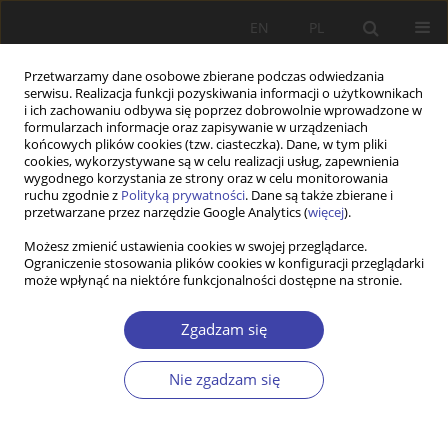
EN
PL
Przetwarzamy dane osobowe zbierane podczas odwiedzania
serwisu. Realizacja funkcji pozyskiwania informacji o użytkownikach
i ich zachowaniu odbywa się poprzez dobrowolnie wprowadzone w
formularzach informacje oraz zapisywanie w urządzeniach
końcowych plików cookies (tzw. ciasteczka). Dane, w tym pliki
cookies, wykorzystywane są w celu realizacji usług, zapewnienia
Autor
Weronika Wójciaczyk
wygodnego korzystania ze strony oraz w celu monitorowania
ruchu zgodnie z
Polityką prywatności
. Dane są także zbierane i
przetwarzane przez narzędzie Google Analytics (
więcej
).
STUDIA
Możesz zmienić ustawienia cookies w swojej przeglądarce.
Ograniczenie stosowania plików cookies w konfiguracji przeglądarki
Tytuł prawny do lokalu a sytuacja mieszkaniowa
może wpłynąć na niektóre funkcjonalności dostępne na stronie.
gospodarstwa domowego w 2012 r.
Paweł Ulman
,
Weronika Wójciaczyk
Zgadzam się
Problemy Polityki Społecznej 2015;29:103-123
Statystyki
Nie zgadzam się
Streszczenie
Artykuł
(PDF)