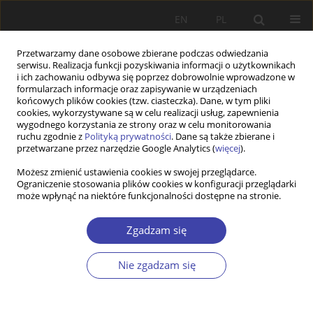
EN
PL
Przetwarzamy dane osobowe zbierane podczas odwiedzania
serwisu. Realizacja funkcji pozyskiwania informacji o użytkownikach
i ich zachowaniu odbywa się poprzez dobrowolnie wprowadzone w
formularzach informacje oraz zapisywanie w urządzeniach
końcowych plików cookies (tzw. ciasteczka). Dane, w tym pliki
cookies, wykorzystywane są w celu realizacji usług, zapewnienia
Autor
Stanisław Waszczak
wygodnego korzystania ze strony oraz w celu monitorowania
ruchu zgodnie z
Polityką prywatności
. Dane są także zbierane i
przetwarzane przez narzędzie Google Analytics (
więcej
).
STUDIA
Możesz zmienić ustawienia cookies w swojej przeglądarce.
Ograniczenie stosowania plików cookies w konfiguracji przeglądarki
Stosunek społeczeństwa do osób
może wpłynąć na niektóre funkcjonalności dostępne na stronie.
niepełnosprawnych
Stanisław Waszczak
Zgadzam się
Problemy Polityki Społecznej 2000;2:89-99
Statystyki
Nie zgadzam się
Streszczenie
Artykuł
(PDF)