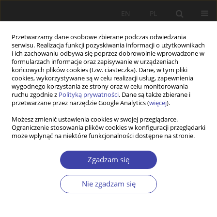
EN
PL
Przetwarzamy dane osobowe zbierane podczas odwiedzania
serwisu. Realizacja funkcji pozyskiwania informacji o użytkownikach
i ich zachowaniu odbywa się poprzez dobrowolnie wprowadzone w
formularzach informacje oraz zapisywanie w urządzeniach
końcowych plików cookies (tzw. ciasteczka). Dane, w tym pliki
cookies, wykorzystywane są w celu realizacji usług, zapewnienia
Autor
Cezary Włodarczyk
wygodnego korzystania ze strony oraz w celu monitorowania
ruchu zgodnie z
Polityką prywatności
. Dane są także zbierane i
przetwarzane przez narzędzie Google Analytics (
więcej
).
STUDIA
Możesz zmienić ustawienia cookies w swojej przeglądarce.
Ograniczenie stosowania plików cookies w konfiguracji przeglądarki
Wykorzystanie programu policy maker w polityce
może wpłynąć na niektóre funkcjonalności dostępne na stronie.
zdrowotnej. Niektóre aspekty wdrażania reformy
opieki zdrowotnej w Polsce
Zgadzam się
Cezary W. Włodarczyk
,
Iwona Koprowska
Problemy Polityki Społecznej 2000;2:63-87
Nie zgadzam się
Statystyki
Streszczenie
Artykuł
(PDF)