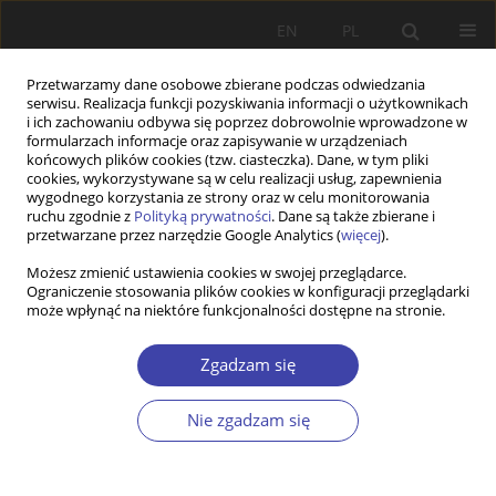
EN
PL
Przetwarzamy dane osobowe zbierane podczas odwiedzania
serwisu. Realizacja funkcji pozyskiwania informacji o użytkownikach
i ich zachowaniu odbywa się poprzez dobrowolnie wprowadzone w
formularzach informacje oraz zapisywanie w urządzeniach
końcowych plików cookies (tzw. ciasteczka). Dane, w tym pliki
cookies, wykorzystywane są w celu realizacji usług, zapewnienia
Autor
Władysław Markiewicz
wygodnego korzystania ze strony oraz w celu monitorowania
ruchu zgodnie z
Polityką prywatności
. Dane są także zbierane i
przetwarzane przez narzędzie Google Analytics (
więcej
).
FORUM
Możesz zmienić ustawienia cookies w swojej przeglądarce.
Ograniczenie stosowania plików cookies w konfiguracji przeglądarki
Pytania o ład społeczny: Władysław Markiewicz,
może wpłynąć na niektóre funkcjonalności dostępne na stronie.
Wyższa jakość kultury politycznej przesłanką
modernizacji
Zgadzam się
Władysław Markiewicz
Problemy Polityki Społecznej 2004;6:83-85
Nie zgadzam się
Statystyki
Artykuł
(PDF)