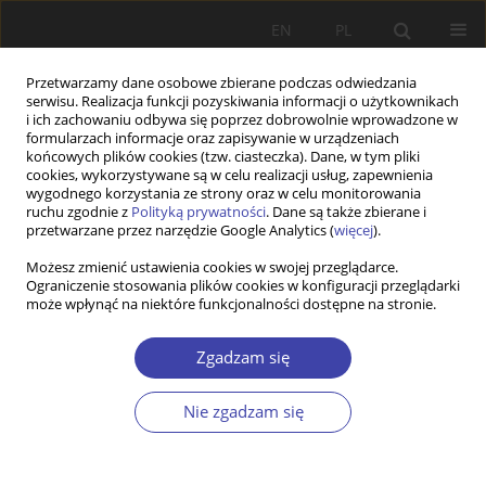
EN
PL
Przetwarzamy dane osobowe zbierane podczas odwiedzania
serwisu. Realizacja funkcji pozyskiwania informacji o użytkownikach
i ich zachowaniu odbywa się poprzez dobrowolnie wprowadzone w
formularzach informacje oraz zapisywanie w urządzeniach
końcowych plików cookies (tzw. ciasteczka). Dane, w tym pliki
cookies, wykorzystywane są w celu realizacji usług, zapewnienia
Autor
Ulrich Otto
wygodnego korzystania ze strony oraz w celu monitorowania
ruchu zgodnie z
Polityką prywatności
. Dane są także zbierane i
przetwarzane przez narzędzie Google Analytics (
więcej
).
STUDIA
Możesz zmienić ustawienia cookies w swojej przeglądarce.
Ograniczenie stosowania plików cookies w konfiguracji przeglądarki
Usamodzielniające państwo (enabling state) i
może wpłynąć na niektóre funkcjonalności dostępne na stronie.
praca socjalna. Zintegrowane formy pomocy jako
mocna strona „miękkiego” zawodu
Zgadzam się
Ulrich Otto
Problemy Polityki Społecznej 2006;9:53-67
Nie zgadzam się
Statystyki
Streszczenie
Artykuł
(PDF)