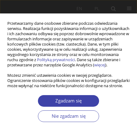
EN
PL
Przetwarzamy dane osobowe zbierane podczas odwiedzania
serwisu. Realizacja funkcji pozyskiwania informacji o użytkownikach
i ich zachowaniu odbywa się poprzez dobrowolnie wprowadzone w
formularzach informacje oraz zapisywanie w urządzeniach
końcowych plików cookies (tzw. ciasteczka). Dane, w tym pliki
cookies, wykorzystywane są w celu realizacji usług, zapewnienia
Autor
Ozan Tuncer
wygodnego korzystania ze strony oraz w celu monitorowania
ruchu zgodnie z
Polityką prywatności
. Dane są także zbierane i
przetwarzane przez narzędzie Google Analytics (
więcej
).
PRACA ORYGINALNA
Możesz zmienić ustawienia cookies w swojej przeglądarce.
Ograniczenie stosowania plików cookies w konfiguracji przeglądarki
A critical look at migration and security within the
może wpłynąć na niektóre funkcjonalności dostępne na stronie.
framework of the Aberystwyth School: the case of
Poland
Zgadzam się
Ozan Sabri Tuncer
,
Onder Aytac Afsar
Problemy Polityki Społecznej 2024;64(1):1-17
Nie zgadzam się
DOI
:
https://doi.org/10.31971/pps/173051
Statystyki