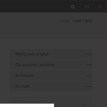
EN
PL
ISSN:
1640-1808
Wyślij swój artykuł
Dla autorek i autorów
Archiwum
Kontakt
Najczęściej czytane