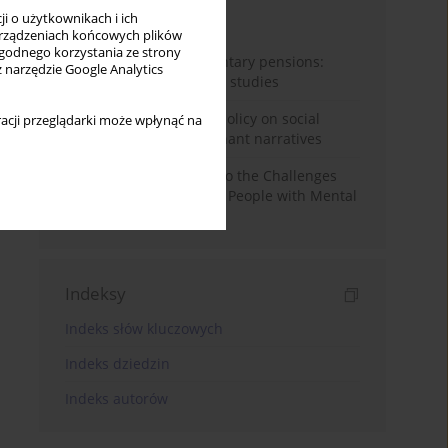
i o użytkownikach i ich
Miesiąc
Rok
rządzeniach końcowych plików
wygodnego korzystania ze strony
Auto-enrolment in voluntary pensions:
z narzędzie Google Analytics
Comparative OECD case studies
Delegitimizing climate policy on social
acji przeglądarki może wpłynąć na
media platforms: Dominant narratives
Bibliometric Insights into the Challenges
and Needs of Homeless People with Mental
Disorders
Indeksy
Indeks słów kluczowych
Indeks dziedzin
Indeks autorów