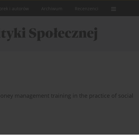
orek i autorów
Archiwum
Recenzenci
ney management training in the practice of social
Statystyki