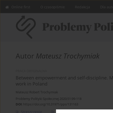
Online first
O czasopiśmie
Redakcja
Dla aut
Autor
Mateusz Trochymiak
PRACA ORYGINALNA
Between empowerment and self-discipline. Mo
work in Poland
Mateusz Robert Trochymiak
Problemy Polityki Społecznej 2020;51:99-118
DOI
:
https://doi.org/10.31971/pps/131163
Streszczenie
Artykuł
(PDF)