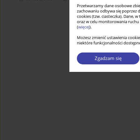
Przetwarzamy dane osobowe zbiera
zachowaniu odbywa się poprzez d
cookies (tzw. ciasteczka). Dane, w
oraz w celu monitorowania ruchu
(
więcej
).
Możesz zmienić ustawienia cookie
niektóre funkcjonalności dostępne
Zgadzam się