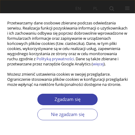
EN
PL
Przetwarzamy dane osobowe zbierane podczas odwiedzania
serwisu. Realizacja funkcji pozyskiwania informacji o użytkownikach
i ich zachowaniu odbywa się poprzez dobrowolnie wprowadzone w
formularzach informacje oraz zapisywanie w urządzeniach
końcowych plików cookies (tzw. ciasteczka). Dane, w tym pliki
cookies, wykorzystywane są w celu realizacji usług, zapewnienia
Autor
Triin Lauri
wygodnego korzystania ze strony oraz w celu monitorowania
ruchu zgodnie z
Polityką prywatności
. Dane są także zbierane i
przetwarzane przez narzędzie Google Analytics (
więcej
).
From nationalism to educational divide? Party
Możesz zmienić ustawienia cookies w swojej przeglądarce.
Ograniczenie stosowania plików cookies w konfiguracji przeglądarki
positions and voters’ profiles on welfare state
może wpłynąć na niektóre funkcjonalności dostępne na stronie.
issues in Estonia and Latvia in the 2010s
Triin Lauri
,
Anu Toots
Zgadzam się
Problemy Polityki Społecznej 2022;57(2):107-143
DOI
:
https://doi.org/10.31971/pps/152005
Nie zgadzam się
Statystyki
Streszczenie
Artykuł
(PDF)