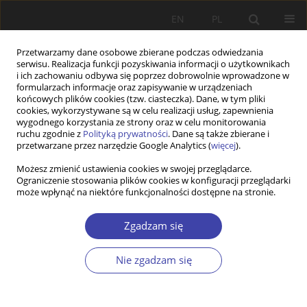
EN
PL
Przetwarzamy dane osobowe zbierane podczas odwiedzania
serwisu. Realizacja funkcji pozyskiwania informacji o użytkownikach
i ich zachowaniu odbywa się poprzez dobrowolnie wprowadzone w
formularzach informacje oraz zapisywanie w urządzeniach
końcowych plików cookies (tzw. ciasteczka). Dane, w tym pliki
cookies, wykorzystywane są w celu realizacji usług, zapewnienia
Autor
Elżbieta Trafiałek
wygodnego korzystania ze strony oraz w celu monitorowania
ruchu zgodnie z
Polityką prywatności
. Dane są także zbierane i
przetwarzane przez narzędzie Google Analytics (
więcej
).
FORUM
Możesz zmienić ustawienia cookies w swojej przeglądarce.
Ograniczenie stosowania plików cookies w konfiguracji przeglądarki
Problemy demograficzne Polski: Elżbieta
może wpłynąć na niektóre funkcjonalności dostępne na stronie.
Trafiałek, Przestrzeń życiowa i socjalna ludzi
starych - wybrane źródła marginalizacji
Zgadzam się
Elżbieta Trafiałek
Problemy Polityki Społecznej 2003;5:124-127
Nie zgadzam się
Statystyki
Artykuł
(PDF)