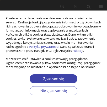
EN
PL
Przetwarzamy dane osobowe zbierane podczas odwiedzania
serwisu. Realizacja funkcji pozyskiwania informacji o użytkownikach
i ich zachowaniu odbywa się poprzez dobrowolnie wprowadzone w
formularzach informacje oraz zapisywanie w urządzeniach
końcowych plików cookies (tzw. ciasteczka). Dane, w tym pliki
cookies, wykorzystywane są w celu realizacji usług, zapewnienia
Autor
Tadeusz Kowalak
wygodnego korzystania ze strony oraz w celu monitorowania
ruchu zgodnie z
Polityką prywatności
. Dane są także zbierane i
przetwarzane przez narzędzie Google Analytics (
więcej
).
INNE
Możesz zmienić ustawienia cookies w swojej przeglądarce.
„Nonprofit Voluntary Sector Quarterly”
Ograniczenie stosowania plików cookies w konfiguracji przeglądarki
może wpłynąć na niektóre funkcjonalności dostępne na stronie.
Tadeusz Kowalak
Problemy Polityki Społecznej 1999;1:230-236
Zgadzam się
Statystyki
Artykuł
(PDF)
Nie zgadzam się
INNE