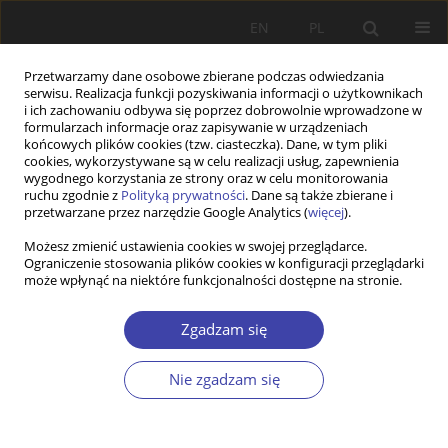
EN
PL
Przetwarzamy dane osobowe zbierane podczas odwiedzania
serwisu. Realizacja funkcji pozyskiwania informacji o użytkownikach
i ich zachowaniu odbywa się poprzez dobrowolnie wprowadzone w
formularzach informacje oraz zapisywanie w urządzeniach
końcowych plików cookies (tzw. ciasteczka). Dane, w tym pliki
cookies, wykorzystywane są w celu realizacji usług, zapewnienia
Autor
Tadeusz Szumlicz
wygodnego korzystania ze strony oraz w celu monitorowania
ruchu zgodnie z
Polityką prywatności
. Dane są także zbierane i
przetwarzane przez narzędzie Google Analytics (
więcej
).
RECENZJA
Możesz zmienić ustawienia cookies w swojej przeglądarce.
Ograniczenie stosowania plików cookies w konfiguracji przeglądarki
Marek Rymsza: Urynkowienie państwa czy
może wpłynąć na niektóre funkcjonalności dostępne na stronie.
uspołecznienie rynku? Kwestia socjalna w
Trzeciej Rzeczypospolitej na przykładzie
Zgadzam się
ubezpieczeń społecznych
Tadeusz Szumlicz
Nie zgadzam się
Problemy Polityki Społecznej 1999;1:205-209
Statystyki