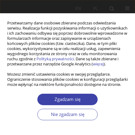
EN
PL
Przetwarzamy dane osobowe zbierane podczas odwiedzania
serwisu. Realizacja funkcji pozyskiwania informacji o użytkownikach
i ich zachowaniu odbywa się poprzez dobrowolnie wprowadzone w
formularzach informacje oraz zapisywanie w urządzeniach
końcowych plików cookies (tzw. ciasteczka). Dane, w tym pliki
cookies, wykorzystywane są w celu realizacji usług, zapewnienia
Autor
Kazimierz Szczygielski
wygodnego korzystania ze strony oraz w celu monitorowania
ruchu zgodnie z
Polityką prywatności
. Dane są także zbierane i
przetwarzane przez narzędzie Google Analytics (
więcej
).
INNE
Możesz zmienić ustawienia cookies w swojej przeglądarce.
Ograniczenie stosowania plików cookies w konfiguracji przeglądarki
Związki polityki ludnościowej z polityką społeczną
może wpłynąć na niektóre funkcjonalności dostępne na stronie.
na przykładzie koncepcji Specjalnej Strefy
Demograficznej w województwie opolskim
Zgadzam się
Robert Rauziński
,
Kazimierz Szczygielski
Problemy Polityki Społecznej 2014;27:161-173
Nie zgadzam się
Statystyki
Streszczenie
Artykuł
(PDF)