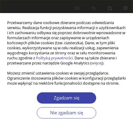
EN
PL
Przetwarzamy dane osobowe zbierane podczas odwiedzania
serwisu. Realizacja funkcji pozyskiwania informacji o użytkownikach
i ich zachowaniu odbywa się poprzez dobrowolnie wprowadzone w
formularzach informacje oraz zapisywanie w urządzeniach
końcowych plików cookies (tzw. ciasteczka). Dane, w tym pliki
cookies, wykorzystywane są w celu realizacji usług, zapewnienia
Autor
Sylwia Rosocha
wygodnego korzystania ze strony oraz w celu monitorowania
ruchu zgodnie z
Polityką prywatności
. Dane są także zbierane i
przetwarzane przez narzędzie Google Analytics (
więcej
).
STUDIA
Możesz zmienić ustawienia cookies w swojej przeglądarce.
Ograniczenie stosowania plików cookies w konfiguracji przeglądarki
Duńska polityka wobec młodych
może wpłynąć na niektóre funkcjonalności dostępne na stronie.
Sylwia Rosocha
Problemy Polityki Społecznej 2012;19:55-70
Zgadzam się
Statystyki
Nie zgadzam się
Streszczenie
Artykuł
(PDF)
Wyślij swój artykuł