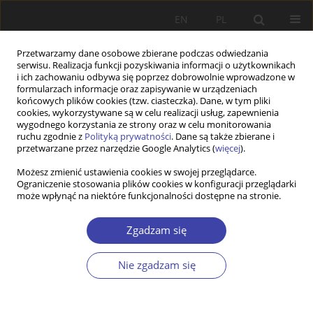
EN
PL
Przetwarzamy dane osobowe zbierane podczas odwiedzania
serwisu. Realizacja funkcji pozyskiwania informacji o użytkownikach
i ich zachowaniu odbywa się poprzez dobrowolnie wprowadzone w
formularzach informacje oraz zapisywanie w urządzeniach
końcowych plików cookies (tzw. ciasteczka). Dane, w tym pliki
cookies, wykorzystywane są w celu realizacji usług, zapewnienia
Autor
Stanisława Golinowska
wygodnego korzystania ze strony oraz w celu monitorowania
ruchu zgodnie z
Polityką prywatności
. Dane są także zbierane i
przetwarzane przez narzędzie Google Analytics (
więcej
).
PRACA ORYGINALNA
Możesz zmienić ustawienia cookies w swojej przeglądarce.
Health in social policy and social problems in
Ograniczenie stosowania plików cookies w konfiguracji przeglądarki
health policy
może wpłynąć na niektóre funkcjonalności dostępne na stronie.
Stanisława Golinowska
Zgadzam się
Problemy Polityki Społecznej 2025;71(4):1-22
DOI
:
https://doi.org/10.31971/pps/214248
Nie zgadzam się
Statystyki
Streszczenie
Artykuł
(PDF)