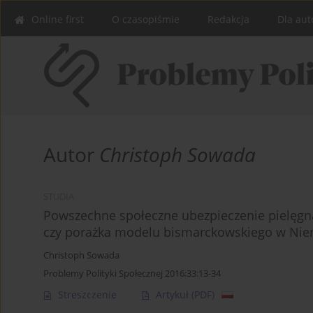
Online first
O czasopiśmie
Redakcja
Dla aut
Autor
Christoph Sowada
STUDIA
Powszechne społeczne ubezpieczenie pielęgna
czy porażka modelu bismarckowskiego w Ni
Christoph Sowada
Problemy Polityki Społecznej 2016;33:13-34
Streszczenie
Artykuł
(PDF)