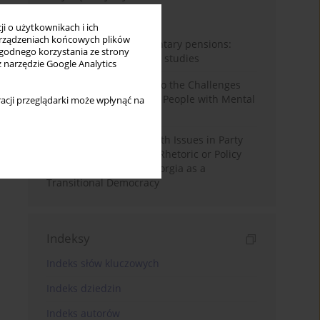
Miesiąc
Rok
i o użytkownikach i ich
rządzeniach końcowych plików
Auto-enrolment in voluntary pensions:
wygodnego korzystania ze strony
Comparative OECD case studies
z narzędzie Google Analytics
Bibliometric Insights into the Challenges
and Needs of Homeless People with Mental
acji przeglądarki może wpłynąć na
Disorders
The Politicisation of Youth Issues in Party
Programmes: Symbolic Rhetoric or Policy
Priority? The Case of Georgia as a
Transitional Democracy
Indeksy
Indeks słów kluczowych
Indeks dziedzin
Indeks autorów