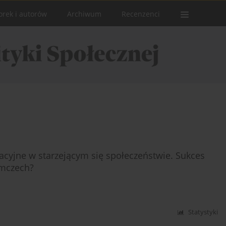
orek i autorów
Archiwum
Recenzenci
cyjne w starzejącym się społeczeństwie. Sukces
emczech?
Statystyki