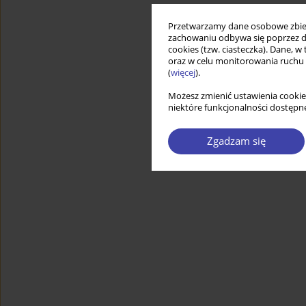
Przetwarzamy dane osobowe zbiera
zachowaniu odbywa się poprzez d
cookies (tzw. ciasteczka). Dane, w
oraz w celu monitorowania ruchu
(
więcej
).
Możesz zmienić ustawienia cookie
niektóre funkcjonalności dostępne
Zgadzam się