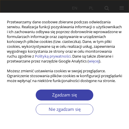
EN
PL
Przetwarzamy dane osobowe zbierane podczas odwiedzania
serwisu. Realizacja funkcji pozyskiwania informacji o użytkownikach
i ich zachowaniu odbywa się poprzez dobrowolnie wprowadzone w
formularzach informacje oraz zapisywanie w urządzeniach
końcowych plików cookies (tzw. ciasteczka). Dane, w tym pliki
cookies, wykorzystywane są w celu realizacji usług, zapewnienia
Autor
Joanna Sikorska
wygodnego korzystania ze strony oraz w celu monitorowania
ruchu zgodnie z
Polityką prywatności
. Dane są także zbierane i
przetwarzane przez narzędzie Google Analytics (
więcej
).
Z WARSZTATÓW BADAWCZYCH
Możesz zmienić ustawienia cookies w swojej przeglądarce.
Ograniczenie stosowania plików cookies w konfiguracji przeglądarki
Wymiary marginalizacji osób niepełnosprawnych
może wpłynąć na niektóre funkcjonalności dostępne na stronie.
(lata 1993 i 1999)
Antonina Ostrowska
,
Joanna Sikorska
Zgadzam się
Problemy Polityki Społecznej 2001;3:97-113
Statystyki
Nie zgadzam się
Streszczenie
Artykuł
(PDF)