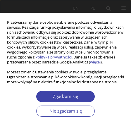
EN
PL
Przetwarzamy dane osobowe zbierane podczas odwiedzania
serwisu. Realizacja funkcji pozyskiwania informacji o użytkownikach
i ich zachowaniu odbywa się poprzez dobrowolnie wprowadzone w
formularzach informacje oraz zapisywanie w urządzeniach
końcowych plików cookies (tzw. ciasteczka). Dane, w tym pliki
cookies, wykorzystywane są w celu realizacji usług, zapewnienia
Autor
Sigrid Leitner
wygodnego korzystania ze strony oraz w celu monitorowania
ruchu zgodnie z
Polityką prywatności
. Dane są także zbierane i
przetwarzane przez narzędzie Google Analytics (
więcej
).
STUDIA
Możesz zmienić ustawienia cookies w swojej przeglądarce.
Ograniczenie stosowania plików cookies w konfiguracji przeglądarki
Praca socjalna z osobami starszymi w Niemczech
może wpłynąć na niektóre funkcjonalności dostępne na stronie.
Sigrid Leitner
Problemy Polityki Społecznej 2012;18:51-62
Zgadzam się
Statystyki
Nie zgadzam się
Streszczenie
Artykuł
(PDF)
Wyślij swój artykuł