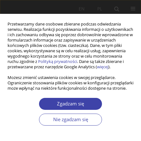
EN
PL
Przetwarzamy dane osobowe zbierane podczas odwiedzania
serwisu. Realizacja funkcji pozyskiwania informacji o użytkownikach
i ich zachowaniu odbywa się poprzez dobrowolnie wprowadzone w
formularzach informacje oraz zapisywanie w urządzeniach
końcowych plików cookies (tzw. ciasteczka). Dane, w tym pliki
cookies, wykorzystywane są w celu realizacji usług, zapewnienia
Autor
Sofia Ahmed Sait
wygodnego korzystania ze strony oraz w celu monitorowania
ruchu zgodnie z
Polityką prywatności
. Dane są także zbierane i
przetwarzane przez narzędzie Google Analytics (
więcej
).
PRACA ORYGINALNA
Możesz zmienić ustawienia cookies w swojej przeglądarce.
Ograniczenie stosowania plików cookies w konfiguracji przeglądarki
Redefining Wellness: Assessing Grassroots
może wpłynąć na niektóre funkcjonalności dostępne na stronie.
Healthcare Transformation in India
Sofia Ahmed Sait
,
VIJESH P V
Zgadzam się
Problemy Polityki Społecznej 2025;69(2):1-24
DOI
:
https://doi.org/10.31971/pps/207568
Nie zgadzam się
Statystyki
Streszczenie
Artykuł
(PDF)