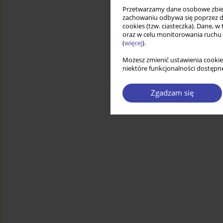
Przetwarzamy dane osobowe zbiera
zachowaniu odbywa się poprzez d
cookies (tzw. ciasteczka). Dane, w
oraz w celu monitorowania ruchu
(
więcej
).
Możesz zmienić ustawienia cookie
niektóre funkcjonalności dostępne
Zgadzam się