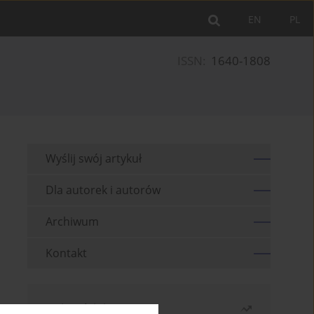
EN
PL
ISSN:
1640-1808
Wyślij swój artykuł
Dla autorek i autorów
Archiwum
Kontakt
Najczęściej czytane