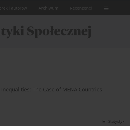
orek i autorów
Archiwum
Recenzenci
e Inequalities: The Case of MENA Countries
Statystyki