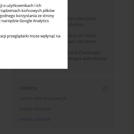
i o użytkownikach i ich
Miesiąc
Rok
rządzeniach końcowych plików
wygodnego korzystania ze strony
Auto-enrolment in voluntary pensions:
z narzędzie Google Analytics
Comparative OECD case studies
Delegitimizing climate policy on social
acji przeglądarki może wpłynąć na
media platforms: Dominant narratives
Bibliometric Insights into the Challenges
and Needs of Homeless People with Mental
Disorders
Indeksy
Indeks słów kluczowych
Indeks dziedzin
Indeks autorów