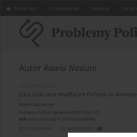
Online first
O czasopiśmie
Redakcja
Dla aut
Autor
Rawia Naoum
PRACA ORYGINALNA
Education and Healthcare Policies to Alleviat
Rawia Fuad Naoum
Problemy Polityki Społecznej 2025;71(4):1-27
DOI
:
https://doi.org/10.31971/pps/209708
Streszczenie
Artykuł
(PDF)