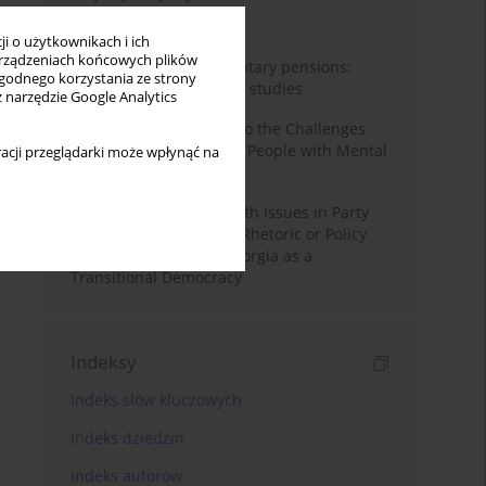
Miesiąc
Rok
i o użytkownikach i ich
rządzeniach końcowych plików
Auto-enrolment in voluntary pensions:
wygodnego korzystania ze strony
Comparative OECD case studies
z narzędzie Google Analytics
Bibliometric Insights into the Challenges
and Needs of Homeless People with Mental
acji przeglądarki może wpłynąć na
Disorders
The Politicisation of Youth Issues in Party
Programmes: Symbolic Rhetoric or Policy
Priority? The Case of Georgia as a
Transitional Democracy
Indeksy
Indeks słów kluczowych
Indeks dziedzin
Indeks autorów