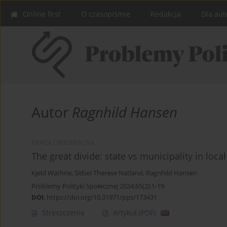
Online first
O czasopiśmie
Redakcja
Dla aut
Autor
Ragnhild Hansen
PRACA ORYGINALNA
The great divide: state vs municipality in loc
Kjetil Wathne
,
Sidsel Therese Natland
,
Ragnhild Hansen
Problemy Polityki Społecznej 2024;65(2):1-19
DOI
:
https://doi.org/10.31971/pps/173431
Streszczenie
Artykuł
(PDF)