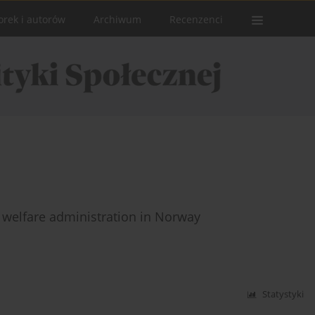
orek i autorów
Archiwum
Recenzenci
al welfare administration in Norway
Statystyki