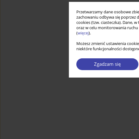
Przetwarzamy dane osobowe zbiera
zachowaniu odbywa się poprzez d
cookies (tzw. ciasteczka). Dane, w
oraz w celu monitorowania ruchu
(
więcej
).
Możesz zmienić ustawienia cookie
niektóre funkcjonalności dostępne
Zgadzam się