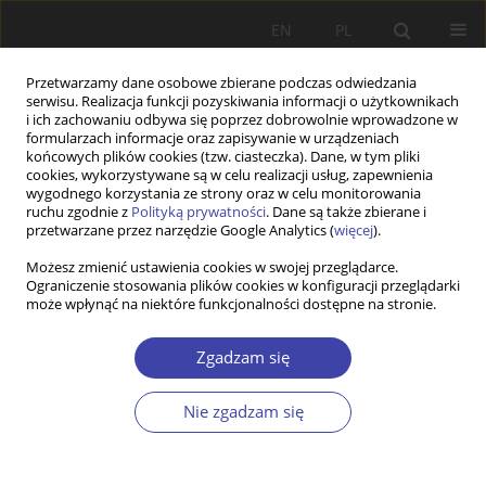
EN
PL
Przetwarzamy dane osobowe zbierane podczas odwiedzania
serwisu. Realizacja funkcji pozyskiwania informacji o użytkownikach
i ich zachowaniu odbywa się poprzez dobrowolnie wprowadzone w
formularzach informacje oraz zapisywanie w urządzeniach
końcowych plików cookies (tzw. ciasteczka). Dane, w tym pliki
cookies, wykorzystywane są w celu realizacji usług, zapewnienia
Autor
Andrzej Przymeński
wygodnego korzystania ze strony oraz w celu monitorowania
ruchu zgodnie z
Polityką prywatności
. Dane są także zbierane i
przetwarzane przez narzędzie Google Analytics (
więcej
).
PRACA ORYGINALNA
Możesz zmienić ustawienia cookies w swojej przeglądarce.
Council housing in Poland. What should we do to
Ograniczenie stosowania plików cookies w konfiguracji przeglądarki
achieve its goals?
może wpłynąć na niektóre funkcjonalności dostępne na stronie.
Andrzej Franciszek Przymeński
Zgadzam się
Problemy Polityki Społecznej 2021;52:7-23
DOI
:
https://doi.org/10.31971/pps/135781
Nie zgadzam się
Statystyki
Streszczenie
Artykuł
(PDF)