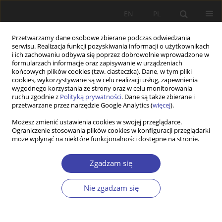
EN
PL
Przetwarzamy dane osobowe zbierane podczas odwiedzania
serwisu. Realizacja funkcji pozyskiwania informacji o użytkownikach
i ich zachowaniu odbywa się poprzez dobrowolnie wprowadzone w
formularzach informacje oraz zapisywanie w urządzeniach
końcowych plików cookies (tzw. ciasteczka). Dane, w tym pliki
cookies, wykorzystywane są w celu realizacji usług, zapewnienia
Autor
Krzysztof Piątek
wygodnego korzystania ze strony oraz w celu monitorowania
ruchu zgodnie z
Polityką prywatności
. Dane są także zbierane i
przetwarzane przez narzędzie Google Analytics (
więcej
).
Social laboratories as a method of testing
Możesz zmienić ustawienia cookies w swojej przeglądarce.
solutions to the problems of post-release
Ograniczenie stosowania plików cookies w konfiguracji przeglądarki
prisoner assistance in Poland – A case of the
może wpłynąć na niektóre funkcjonalności dostępne na stronie.
activities of the “Mateusz” Association for
Prevention and Rehabilitation (Stowarzyszenie
Zgadzam się
Profilaktyki i Resocjalizacji “Mateusz”)
Nie zgadzam się
Krzysztof Piątek
Problemy Polityki Społecznej 2020;49:13-24
DOI
:
https://doi.org/10.31971/16401808.49.2.2020.1