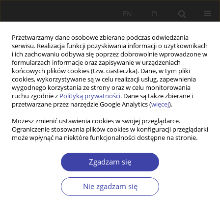
EN
PL
Przetwarzamy dane osobowe zbierane podczas odwiedzania
serwisu. Realizacja funkcji pozyskiwania informacji o użytkownikach
i ich zachowaniu odbywa się poprzez dobrowolnie wprowadzone w
formularzach informacje oraz zapisywanie w urządzeniach
końcowych plików cookies (tzw. ciasteczka). Dane, w tym pliki
cookies, wykorzystywane są w celu realizacji usług, zapewnienia
Autor
Barbara Petz
wygodnego korzystania ze strony oraz w celu monitorowania
ruchu zgodnie z
Polityką prywatności
. Dane są także zbierane i
przetwarzane przez narzędzie Google Analytics (
więcej
).
INNE
Możesz zmienić ustawienia cookies w swojej przeglądarce.
Ograniczenie stosowania plików cookies w konfiguracji przeglądarki
„Czwartki u Ekonomistów”. Jubileusz prof.
może wpłynąć na niektóre funkcjonalności dostępne na stronie.
Tadeusza Kowalika w listopadzie 2011 r.
Barbara Petz
Zgadzam się
Problemy Polityki Społecznej 2011;16:149-160
Statystyki
Nie zgadzam się
Artykuł
(PDF)